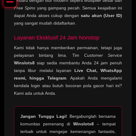
terbaru dengan fitur modern seperti
Multiplier
besar dan
Free Spins
yang gampang pecah. Semua keajaiban ini
dapat Anda akses cukup dengan
satu akun (User ID)
yang sangat mudah didaftarkan.
Layanan Eksklusif 24 Jam Nonstop
Kami tidak hanya memberikan permainan, tetapi juga
pelayanan bintang lima. Tim
Customer Service
Winslots8
siap sedia membantu Anda 24 jam penuh
tanpa libur melalui layanan
Live Chat, WhatsApp
resmi, hingga Telegram
. Apakah Anda mengalami
kendala login atau butuh bocoran pola gacor hari ini?
Kami ada untuk Anda.
Jangan Tunggu Lagi!
Bergabunglah bersama
komunitas pemenang di
Winslots8
– tempat
terbaik untuk mengejar kemenangan fantastis,